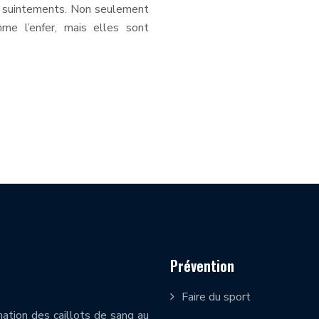
s suintements. Non seulement
e l’enfer, mais elles sont
Prévention
Faire du sport
mation des caillots de sang au