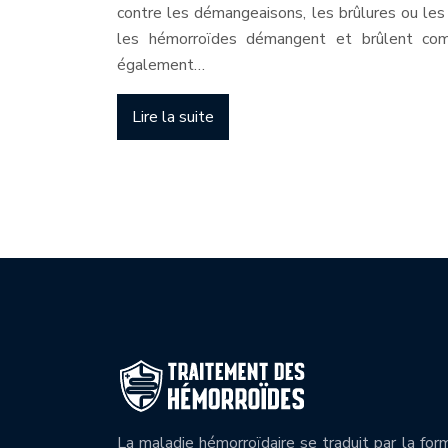
contre les démangeaisons, les brûlures ou le
les hémorroïdes démangent et brûlent comm
également…
Lire la suite
La maladie hémorroïdaire se traduit par la for