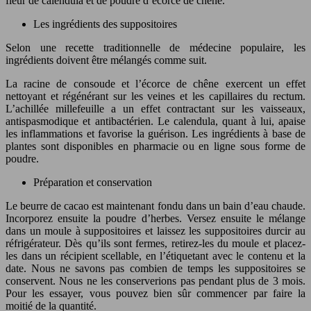
fleur de calendula et de poudre d’écorce de chêne.
Les ingrédients des suppositoires
Selon une recette traditionnelle de médecine populaire, les
ingrédients doivent être mélangés comme suit.
La racine de consoude et l’écorce de chêne exercent un effet
nettoyant et régénérant sur les veines et les capillaires du rectum.
L’achillée millefeuille a un effet contractant sur les vaisseaux,
antispasmodique et antibactérien. Le calendula, quant à lui, apaise
les inflammations et favorise la guérison. Les ingrédients à base de
plantes sont disponibles en pharmacie ou en ligne sous forme de
poudre.
Préparation et conservation
Le beurre de cacao est maintenant fondu dans un bain d’eau chaude.
Incorporez ensuite la poudre d’herbes. Versez ensuite le mélange
dans un moule à suppositoires et laissez les suppositoires durcir au
réfrigérateur. Dès qu’ils sont fermes, retirez-les du moule et placez-
les dans un récipient scellable, en l’étiquetant avec le contenu et la
date. Nous ne savons pas combien de temps les suppositoires se
conservent. Nous ne les conserverions pas pendant plus de 3 mois.
Pour les essayer, vous pouvez bien sûr commencer par faire la
moitié de la quantité.