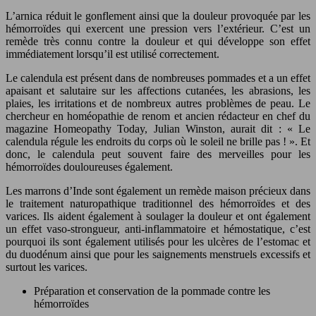
L’arnica réduit le gonflement ainsi que la douleur provoquée par les
hémorroïdes qui exercent une pression vers l’extérieur. C’est un
remède très connu contre la douleur et qui développe son effet
immédiatement lorsqu’il est utilisé correctement.
Le calendula est présent dans de nombreuses pommades et a un effet
apaisant et salutaire sur les affections cutanées, les abrasions, les
plaies, les irritations et de nombreux autres problèmes de peau. Le
chercheur en homéopathie de renom et ancien rédacteur en chef du
magazine Homeopathy Today, Julian Winston, aurait dit : « Le
calendula régule les endroits du corps où le soleil ne brille pas ! ». Et
donc, le calendula peut souvent faire des merveilles pour les
hémorroïdes douloureuses également.
Les marrons d’Inde sont également un remède maison précieux dans
le traitement naturopathique traditionnel des hémorroïdes et des
varices. Ils aident également à soulager la douleur et ont également
un effet vaso-strongueur, anti-inflammatoire et hémostatique, c’est
pourquoi ils sont également utilisés pour les ulcères de l’estomac et
du duodénum ainsi que pour les saignements menstruels excessifs et
surtout les varices.
Préparation et conservation de la pommade contre les
hémorroïdes